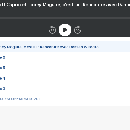
 DiCaprio et Tobey Maguire, c'est lui ! Rencontre avec Dam
bey Maguire, c'est lui ! Rencontre avec Damien Witecka
e 6
e 5
e 4
e 3
s créatrices de la VF !
e 2
e 1