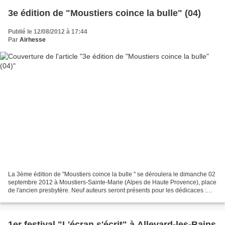
3e édition de "Moustiers coince la bulle" (04)
Publié le 12/08/2012 à 17:44
Par
Airhesse
La 3ème édition de "Moustiers coince la bulle " se déroulera le dimanche 02
septembre 2012 à Moustiers-Sainte-Marie (Alpes de Haute Provence), place
de l'ancien presbytère. Neuf auteurs seront présents pour les dédicaces :
Clément Baloup , Olivier Bauza...
1er festival "L'écran s'écrit" à Allevard-les-Bains