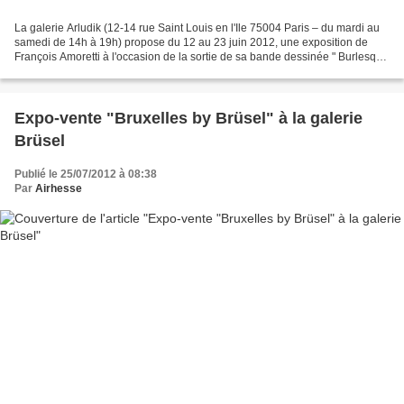
La galerie Arludik (12-14 rue Saint Louis en l'Ile 75004 Paris – du mardi au
samedi de 14h à 19h) propose du 12 au 23 juin 2012, une exposition de
François Amoretti à l'occasion de la sortie de sa bande dessinée " Burlesque
Girrrl " aux éditions Ankama....
Expo-vente "Bruxelles by Brüsel" à la galerie
Brüsel
Publié le 25/07/2012 à 08:38
Par
Airhesse