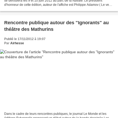
se déroulera les 9 et 10 juin 2012 au parc de la Navale. Le président
d'honneur de cette édition, auteur de l'affiche est Philippe Adamov ( Le vent
des dieux , La malédiction de...
Rencontre publique autour des "Ignorants" au
théâtre des Mathurins
Publié le 17/11/2012 à 19:07
Par
Airhesse
Dans le cadre de leurs rencontres publiques, le journal Le Monde et les
éditions Futuropolis proposent un débat autour de la bande dessinée Les