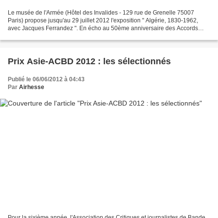
Le musée de l'Armée (Hôtel des Invalides - 129 rue de Grenelle 75007
Paris) propose jusqu'au 29 juillet 2012 l'exposition " Algérie, 1830-1962,
avec Jacques Ferrandez ". En écho au 50ème anniversaire des Accords
d'Evian qui permirent à l'Algérie d'accéder...
Prix Asie-ACBD 2012 : les sélectionnés
Publié le 06/06/2012 à 04:43
Par
Airhesse
Pour la sixième année, l'Association des Critiques et journalistes de Bande