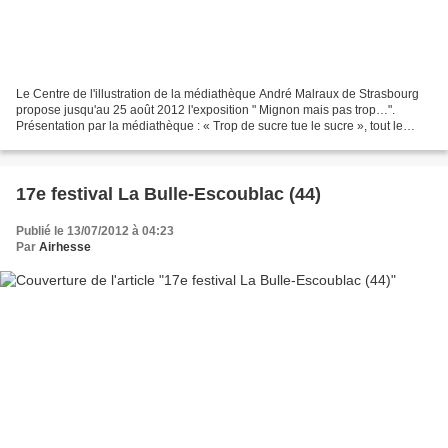
Le Centre de l'illustration de la médiathèque André Malraux de Strasbourg
propose jusqu'au 25 août 2012 l'exposition " Mignon mais pas trop…".
Présentation par la médiathèque : « Trop de sucre tue le sucre », tout le
monde sait ça, et les illustrateurs...
17e festival La Bulle-Escoublac (44)
Publié le 13/07/2012 à 04:23
Par
Airhesse