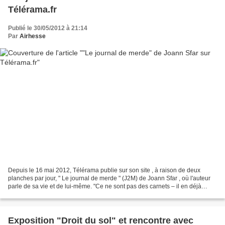
Télérama.fr
Publié le 30/05/2012 à 21:14
Par
Airhesse
Depuis le 16 mai 2012, Télérama publie sur son site , à raison de deux
planches par jour, " Le journal de merde " (J2M) de Joann Sfar , où l'auteur
parle de sa vie et de lui-même. "Ce ne sont pas des carnets – il en déjà
publiés - ni un blog. C'est, chaque...
Exposition "Droit du sol" et rencontre avec