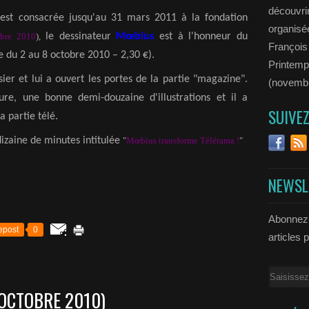
découvrir
ui est consacrée jusqu'au 31 mars 2011 à la fondation
organisée
mbre 2010
),
le dessinateur
M
œ
bius
est à l'honneur du
François
 du 2 au 8 octobre 2010 – 2,30 €).
Printemp
er et lui a ouvert les portes de la partie "magazine".
(novemb
ure, une bonne demi-douzaine d'illustrations et il a
SUIVE
a partie télé.
dizaine de minutes intitulée
"
M
œ
bius transforme Télérama !
"
NEWSL
Abonnez-
epost
0
articles 
Email
OCTOBRE 2010)