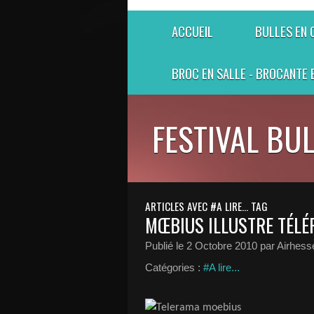
ACCUEIL
BULLES EN
BROC EN SALLE - BROCANTE 
FESTIVAL BU
ARTICLES AVEC #A LIRE... TAG
MŒBIUS ILLUSTRE TÉL
Publié le
2 Octobre 2010
par Airhess
Catégories :
#A lire...