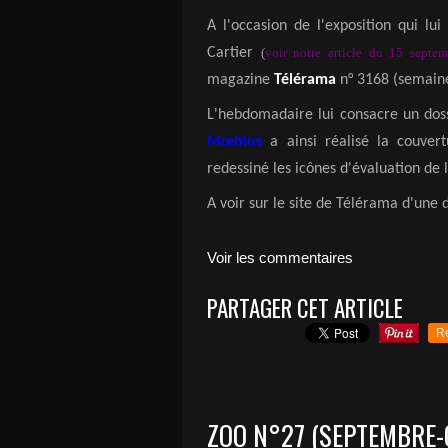
A l'occasion de l'exposition qui l
Cartier
(
voir notre article du 15 septe
magazine
Télérama
n° 3168 (semaine
L'hebdomadaire lui consacre un dossi
M
œ
bius
a ainsi réalisé la couvert
redessiné les icônes d'évaluation de l
A voir sur le site de Télérama d'une 
Voir les commentaires
PARTAGER CET ARTICLE
R
ZOO N°27 (SEPTEMBRE-