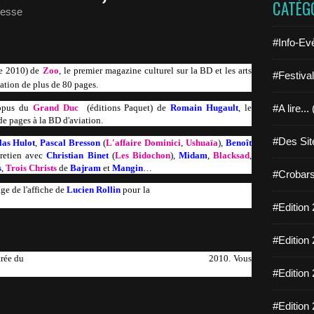
CATÉG
hesse
#Info-Ev
e 2010) de
Zoo
, le premier magazine culturel sur la BD et les arts
#Festiva
nation de plus de 80 pages.
#A lire...
opus du
Grand Duc
(éditions Paquet) de
Romain Hugault
, le
e pages à la BD d'aviation.
#Des Sit
las Hulot
,
Pascal Bresson
(
L'affaire Dominici
,
Ushuaïa
),
Benoît
tretien avec
Christian Binet
(
Les Bidochon
),
Midam
,
Blacksad
,
s
,
Trois Christs
de
Bajram
et
Mangin
…
#Crobars
ge de l'affiche de
Lucien Rollin
pour la
6ème édition de Bulles en
#Edition 
#Edition 
ntrée du
festival de Vitry le François les 2 et 3 octobre
2010.
Vous
#Edition 
#Edition 