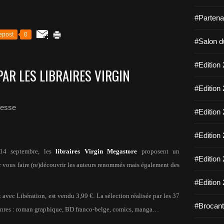
#Partena
epost
0
#Salon d
#Edition 
PAR LES LIBRAIRES VIRGIN
#Edition 
hesse
#Edition 
#Edition 
14 septembre, les
libraires Virgin Megastore
proposent un
#Edition 
r vous faire (re)découvrir les auteurs renommés mais également des
#Edition 
 avec Libération, est vendu 3,99 €. La sélection réalisée par les 37
#Brocant
genres : roman graphique, BD franco-belge, comics, manga…