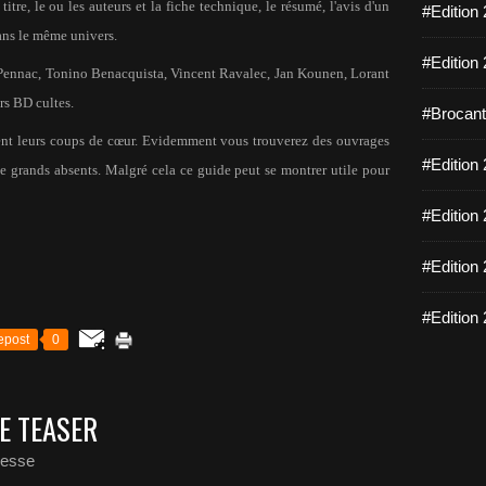
tre, le ou les auteurs et la fiche technique, le résumé, l'avis d'un
#Edition 
 dans le même univers.
#Edition 
l Pennac, Tonino Benacquista, Vincent Ravalec, Jan Kounen, Lorant
rs BD cultes.
#Brocante
ttent leurs coups de cœur. Evidemment vous trouverez des ouvrages
#Edition 
de grands absents. Malgré cela ce guide peut se montrer utile pour
#Edition 
#Edition 
#Edition 
epost
0
E TEASER
hesse