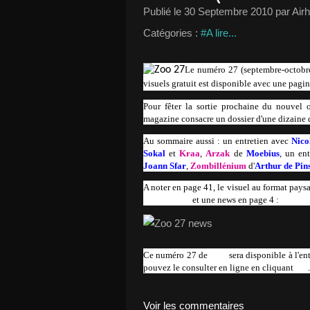
Publié le
30 Septembre 2010
par Air
Catégories :
#A lire...
Le numéro 27 (septembre-octobr
visuels gratuit est disponible avec une pagi
Pour fêter la sortie prochaine du nouvel 
magazine consacre un dossier d'une dizaine d
Au sommaire aussi : un entretien avec
Nico
Sokal
et
Kraa
,
Arzak
de
Moebius
, un en
Joann Sfar
,
Zombillénium
d'
Arthur de Pin
A noter en page 41, le visuel au format paysa
Champagne
et une news en page 4 :
Ce numéro 27 de
Zoo
sera disponible à l'e
pouvez le consulter en ligne en cliquant
ICI
.
Voir les commentaires