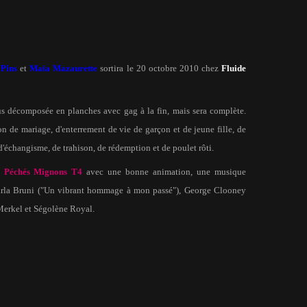
 Pins
et
Maïa Mazaurette
sortira le 20 octobre 2010 chez
Fluide
lus décomposée en planches avec gag à la fin, mais sera complète.
ion de mariage, d'enterrement de vie de garçon et de jeune fille, de
d'échangisme, de trahison, de rédemption et de poulet rôti.
e
Péchés Mignons T4
avec une bonne animation, une musique
arla Bruni ("Un vibrant hommage à mon passé"), George Clooney
Merkel et Ségolène Royal.