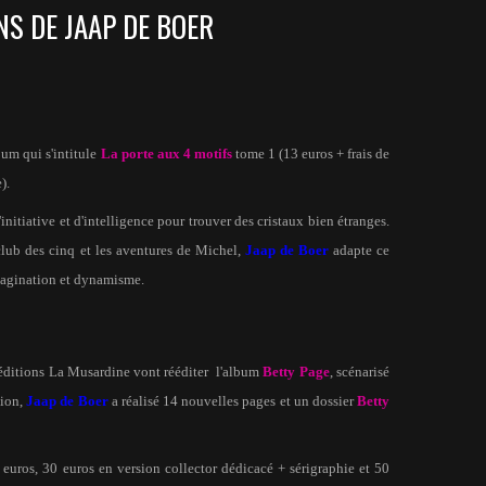
S DE JAAP DE BOER
um qui s'intitule
La porte aux 4 motifs
tome 1 (13 euros + frais de
).
nitiative et d'intelligence pour trouver des cristaux bien étranges.
club des cinq et les aventures de Michel,
Jaap de Boer
adapte ce
agination et dynamisme.
s éditions La Musardine vont rééditer
l'album
Betty Page
, scénarisé
sion,
Jaap de Boer
a réalisé 14 nouvelles pages et un dossier
Betty
euros, 30 euros en version collector dédicacé + sérigraphie et 50