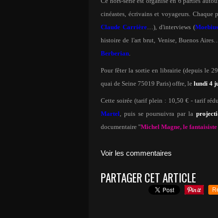
Ce hors-série est organisé en 6 parties autour
cinéastes, écrivains et voyageurs. Chaque 
Claude Carrière
…), d'interviews (
Moebiu
histoire de l'art brut, Venise, Buenos Aires
Berberian
.
Pour fêter la sortie en librairie (depuis le
quai de Seine 75019 Paris) offre, le
lundi 4 j
Cette soirée (tarif plein : 10,50 € - tarif ré
Martel
, puis se poursuivra par la
project
documentaire "
Michel Magne, le fantaisiste
Voir les commentaires
PARTAGER CET ARTICLE
R