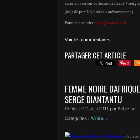
euros en version collector dédicacé + sérigr
(frais de port à 3 euros en précommande).
Pour commander :
jaap@wanadoo.fr
Voir les commentaires
PARTAGER CET ARTICLE
R
FEMME NOIRE D'AFRIQUE
SERGE DIANTANTU
Publié le
27 Juin 2011
par Airhesse
Catégories :
#A lire...
Serge Diantantu
, l'auteur