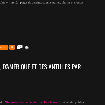
aphie + livret 24 pages de dessins, commentaires, photos et croquis
epost
0
, D'AMÉRIQUE ET DES ANTILLES PAR
 de "
Bulambemba, mémoire de l'esclavage
", vient de publier