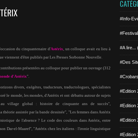
CATÉG
TÉRIX
#Info-Ev
#Festiva
#A lire...
'occasion du cinquantenaire d'
Astérix
, un colloque avait eu lieu à
ue viennent d'être publiés par Les Presses Sorbonne Nouvelle.
#Des Sit
 contributions présentées au colloque pour publier un ouvrage (312
monde d'Astérix
".
#Crobars
rizons divers, exégètes, traducteurs, traductologues, spécialistes
#Edition 
oré le monde, les mondes, d'Astérix et ont débattu autour de sujets
 au village global : histoire de cinquante ans de succès",
#Edition 
a théorie assistée par la bande dessinée", "Les femmes dans Astérix
#Edition 
iotique de l'absence ? Le code des couleurs dans Astérix, entre
ison Dar-el-Maaref", "Astérix chez les italiens : l'ironie linguistique
#Edition 