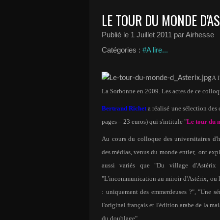
LE TOUR DU MONDE D'AS
Publié le
1 Juillet 2011
par Airhesse
Catégories :
#A lire...
A l
La Sorbonne en 2009. Les actes de ce colloq
Bertrand Richet
a réalisé une sélection des
pages – 23 euros) qui s'intitule "
Le tour du 
Au cours du colloque des universitaires d'ho
des médias, venus du monde entier,
ont expl
aussi variés que "Du village d'Astérix
"L'incommunication au miroir d'Astérix, ou l
: uniquement des emmerdeuses ?", "Une sém
l'original français et l'édition arabe de la ma
du doublage"…