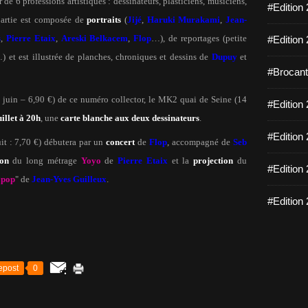
 de 6 professions artistiques : dessinateurs, plasticiens, musiciens,
#Edition 
partie est composée de
portraits
(
Jijé
,
Haruki Murakami
,
Jean-
s
,
Pierre Etaix
,
Areski Belkacem
,
Flop
…), de reportages (petite
#Edition 
…) et est illustrée de planches, chroniques et dessins de
Dupuy
et
#Brocante
 29 juin – 6,90 €) de ce numéro collector, le MK2 quai de Seine (14
#Edition 
uillet à 20h
, une
carte blanche aux deux dessinateurs
.
#Edition 
duit : 7,70 €) débutera par un
concert
de
Flop
, accompagné de
Seb
ion
du long métrage
Yoyo
de
Pierre Etaix
et la
projection
du
#Edition 
 pop
" de
Jean-Yves Guilleux
.
#Edition 
epost
0