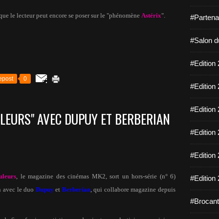
que le lecteur peut encore se poser sur le "phénomène
Astérix
".
#Partena
#Salon d
#Edition 
epost
0
#Edition 
#Edition 
ULEURS" AVEC DUPUY ET BERBERIAN
#Edition 
#Edition 
uleurs
, le magazine des cinémas MK2, sort un hors-série (n° 6)
#Edition 
on avec le duo
Dupuy
et
Berberian
, qui collabore magazine depuis
#Brocant