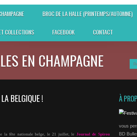
 CHAMPAGNE
BROC DE LA HALLE (PRINTEMPS/AUTOMNE)
ET COLLECTIONS
FACEBOOK
CONTACT
LLES EN CHAMPAGNE
LA BELGIQUE !
À PRO
vous perm
BD Bull
e la fête nationale belge, le 21 juillet, le
Journal de Spirou