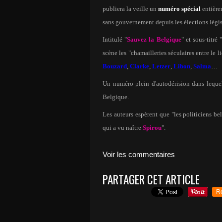
publiera la veille un
numéro spécial
entière
sans gouvernement depuis les élections légis
Intitulé "
Sauvez la Belgique
" et sous-titré 
scène les "chamailleries séculaires entre le 
Bouzard
,
Clarke
,
Letzer
,
Libon
,
Salma
…
Un numéro plein d'autodérision dans lequel
Belgique.
Les auteurs espèrent que "les politiciens be
qui a vu naître
Spirou
".
Voir les commentaires
PARTAGER CET ARTICLE
R