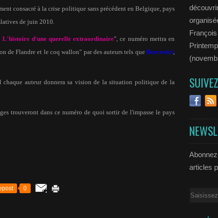
découvrir
ment consacré à la crise politique sans précédent en Belgique, pays
organisée
latives de juin 2010.
François
"
L'histoire d'une querelle extraordinaire
", ce numéro mettra en
Printemp
lion de Flandre et le coq wallon" par des auteurs tels que
Bercovici
,
(novemb
SUIVE
 chaque auteur donnera sa vision de la situation politique de la
lges trouveront dans ce numéro de quoi sortir de l'impasse le pays
NEWSL
Abonnez-
articles 
epost
0
Email