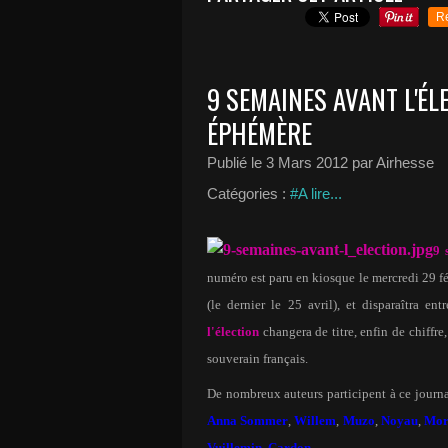
R
9 SEMAINES AVANT L'É
ÉPHÉMÈRE
Publié le
3 Mars 2012
par Airhesse
Catégories :
#A lire...
9 
numéro est paru en kiosque le mercredi 29 fé
(le dernier le 25 avril), et disparaîtra ent
l'élection
changera de titre, enfin de chiffr
souverain français.
De nombreux auteurs participent à ce journal
Anna Sommer
,
Willem
,
Muzo
,
Noyau
,
Mor
Vuillemin
,
Cardon
…