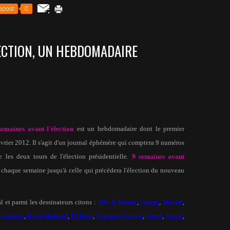
epost
0
LECTION, UN HEBDOMADAIRE
semaines avant l'élection
est un hebdomadaire dont le premier
vrier 2012. Il s'agit d'un journal éphémère qui comptera 9 numéros
re les deux tours de l'élection présidentielle.
9 semaines avant
e, chaque semaine jusqu'à celle qui précédera l'élection du nouveau
 et parmi les dessinateurs citons :
Mix
Remix
,
Sempé
,
Micaël
,
&
vandiau
,
Brad Holland
,
El Roto
,
Captain Cavern
,
Aurel
,
Aseyn
,