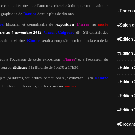
té et une histoire que l’auteur a cherché à dompter ou amadouer.
#Partena
he graphique de
Râmine
depuis plus de dix ans !
no
, historien et commissaire de l'
exposition
"
Phares
" au
musée
#Salon d
ars au 4 novembre 2012
.
Vincent Guigueno
dit "S'il existait des
#Edition 
res de la Marine,
Râmine
serait à coup sûr membre fondateur de la
#Edition 
ur à l'occasion de cette exposition "
Phares
" et à l'occasion du
#Edition 
te sera en
dédicace
à la librairie de 15h30 à 17h30.
ojets (peintures, sculptures, bateau-phare, hydravion…) de
Râmine
#Edition 
 Confiseur d'Histoires, rendez-vous sur
son site
.
#Edition 
#Edition 
#Brocant