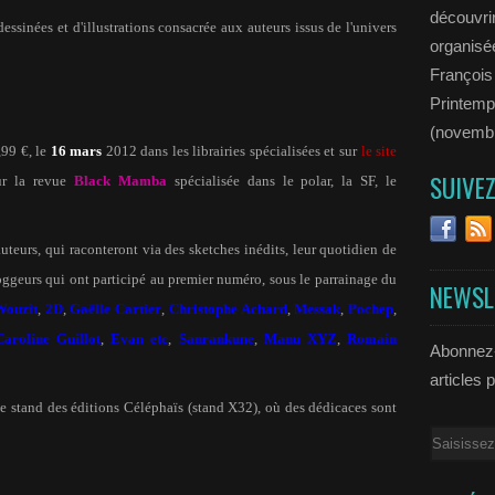
découvrir
ssinées et d'illustrations consacrée aux auteurs issus de l'univers
organisée
François
Printemp
(novemb
,99 €, le
16 mars
2012 dans les librairies spécialisées et sur
le site
SUIVE
ur la revue
Black Mamba
spécialisée dans le polar, la SF, le
uteurs, qui raconteront via des sketches inédits, leur quotidien de
ggeurs qui ont participé au premier numéro, sous le parrainage du
NEWSL
Wouzit
,
2D
,
Gaëlle Cartier
,
Christophe Achard
,
Messak
,
Pochep
,
Caroline Guillot
,
Evan etc
,
Sanrankune
,
Manu XYZ
,
Romain
Abonnez-
articles 
 le stand des éditions Céléphaïs (stand X32), où des dédicaces sont
Email