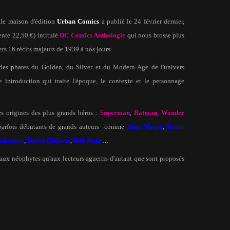
le maison d'édition
Urban Comics
a publié le 24 février dernier,
nte 22,50 €) intitulé
DC Comics Anthologie
qui nous brosse plus
ers 16 récits majeurs de 1939 à nos jours.
iodes phares du Golden, du Silver et du Modern Age de l'univers
 introduction qui traite l'époque, le contexte et le personnage
es origines des plus grands héros :
Superman
,
Batman
,
Wonder
parfois débutants de grands auteurs
comme
Alan Moore
,
Kevin
nfantino
,
David Gibbons
,
Bob Kane
…
 aux néophytes qu'aux lecteurs aguerris d'autant que sont proposés