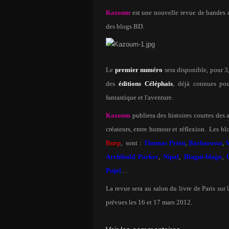
Kazoum
est une nouvelle revue de bandes de
des blogs BD.
Le
premier numéro
sera disponible, pour 3
des
éditions Céléphaïs
, déjà connues po
fantastique et l'aventure.
Kazoum
publiera des histoires courtes des a
créateurs, entre humour et réflexion.
Les blo
Burp
,
sont :
Thomas Priou
,
Barbarossa
,
Archibald Parker
,
Nipal
,
Blagui-blago
,
Pujol
…
La revue sera au salon du livre de Paris sur
prévues les 16 et 17 mars 2012.