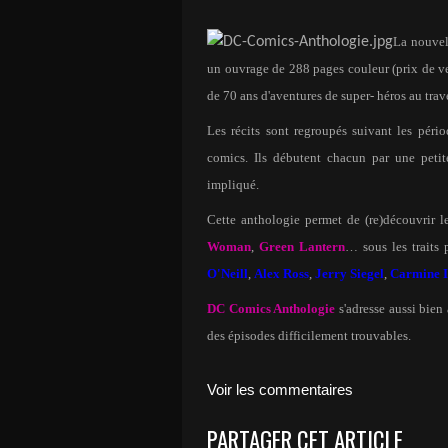
La nouvel
un ouvrage de 288 pages couleur (prix de ve
de 70 ans d'aventures de super- héros au trav
Les récits sont regroupés suivant les pér
comics. Ils débutent chacun par une petite
impliqué.
Cette anthologie permet de (re)découvrir l
Woman
,
Green Lantern
… sous les traits 
O'Neill
,
Alex Ross
,
Jerry Siegel
,
Carmine I
DC Comics Anthologie
s'adresse aussi bien
des épisodes difficilement trouvables.
Voir les commentaires
PARTAGER CET ARTICLE