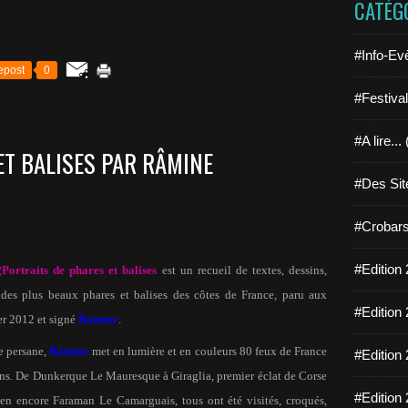
CATÉG
#Info-Ev
epost
0
#Festiva
#A lire...
ET BALISES PAR RÂMINE
#Des Sit
#Crobars
#Edition 
Portraits de phares et balises
est un recueil de textes, dessins,
l des plus beaux phares et balises des côtes de France, paru aux
#Edition 
er 2012 et signé
Râmine
.
ne persane,
Râmine
met en lumière et en couleurs 80 feux de France
#Edition 
ions. De Dunkerque Le Mauresque à Giraglia, premier éclat de Corse
#Edition 
n encore Faraman Le Camarguais, tous ont été visités, croqués,