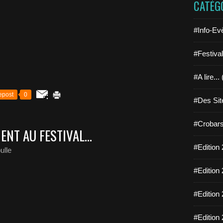
CATÉG
#Info-Ev
#Festiva
#A lire...
epost
0
#Des Sit
#Crobars
NT AU FESTIVAL...
#Edition 
ulle
#Edition 
#Edition 
#Edition 