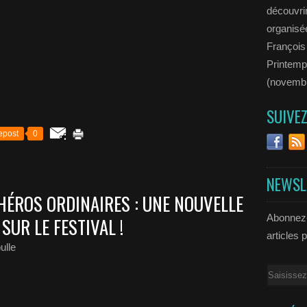
découvrir
organisée
François
Printemp
(novemb
SUIVE
epost
0
NEWSL
HÉROS ORDINAIRES : UNE NOUVELLE
Abonnez-
SUR LE FESTIVAL !
articles 
ulle
Email