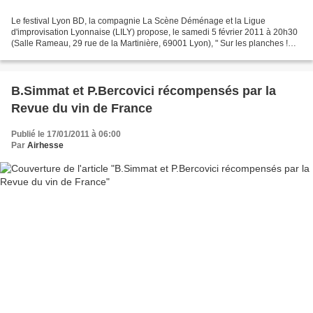
Le festival Lyon BD, la compagnie La Scène Déménage et la Ligue
d'improvisation Lyonnaise (LILY) propose, le samedi 5 février 2011 à 20h30
(Salle Rameau, 29 rue de la Martinière, 69001 Lyon), " Sur les planches !
Tome 2 ", un spectacle qui s'improvise...
B.Simmat et P.Bercovici récompensés par la
Revue du vin de France
Publié le 17/01/2011 à 06:00
Par
Airhesse