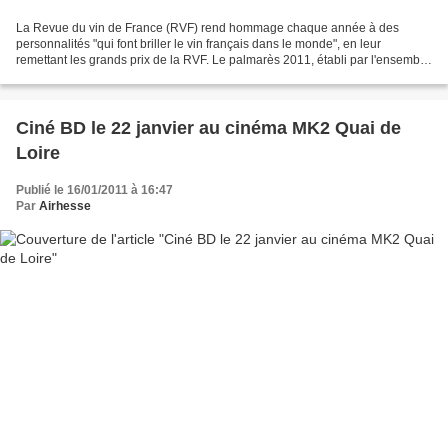
La Revue du vin de France (RVF) rend hommage chaque année à des
personnalités "qui font briller le vin français dans le monde", en leur
remettant les grands prix de la RVF. Le palmarès 2011, établi par l'ensemble
des collaborateurs de la RVF, récompense...
Ciné BD le 22 janvier au cinéma MK2 Quai de
Loire
Publié le 16/01/2011 à 16:47
Par
Airhesse