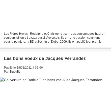
Les Frères Hoyas , Rodolphe et Christophe , sont des personnages haut en
couleurs et leurs travaux aussi. Auversois, ils ont une passion commune
pour la peinture, la BD et l'écriture. Début 2009, ils ont publié leur premier
album " Fa-Seiryü, la légende...
Les bons voeux de Jacques Ferrandez
Publié le 19/01/2011 à 06:00
Par
Bubulle