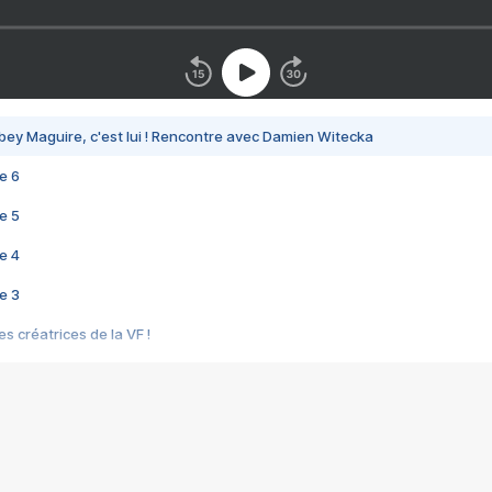
bey Maguire, c'est lui ! Rencontre avec Damien Witecka
e 6
e 5
e 4
e 3
s créatrices de la VF !
e 2
e 1
e Mektoub My Love arrive enfin ! Rencontre avec Shaïn Boumedine et Sal