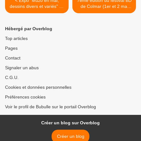
< Expo "Muzo en mai,
7ème édition du festival BD
dessins divers et variés" au
de Colmar (1er et 2 mai
Cabinet d'amateur
2010) >
Hébergé par Overblog
Top articles
Pages
Contact
Signaler un abus
C.G.U.
Cookies et données personnelles
Préférences cookies
Voir le profil de Bubulle sur le portail Overblog
Créer un blog sur Overblog
Créer un blog