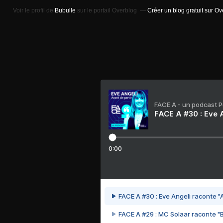
Voir le profil de
Bubulle
sur le portail Overblog
Créer un blog gratuit sur O
FACE A - un podcast 
FACE A #30 : Eve A
0:00
FACE A #30 : Eve Angeli raconte "A
FACE A #29 : MC Solaar raconte "