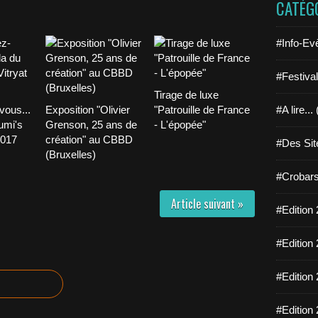
CATÉG
#Info-Ev
#Festiva
Tirage de luxe
ous...
Exposition "Olivier
"Patrouille de France
#A lire...
umi's
Grenson, 25 ans de
- L'épopée"
2017
création" au CBBD
#Des Sit
(Bruxelles)
#Crobars
Article suivant »
#Edition 
#Edition 
#Edition 
#Edition 