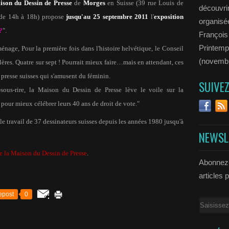
son du Dessin de Presse
de
Morges
en Suisse (39 rue Louis de
découvrir
 de 14h à 18h) propose
jusqu'au 25 septembre 2011
l'
exposition
organisée
?
".
François
Printemp
énage, Pour la première fois dans l'histoire helvétique, le Conseil
(novemb
lères. Quatre sur sept ! Pourrait mieux faire…mais en attendant, ces
 presse suisses qui s'amusent du féminin.
SUIVE
-sous-rire, la Maison du Dessin de Presse lève le voile sur la
pour mieux célébrer leurs 40 ans de droit de vote."
e le travail de 37 dessinateurs suisses depuis les années 1980 jusqu'à
NEWSL
de la Maison du Dessin de Presse
.
Abonnez-
articles 
epost
0
Email