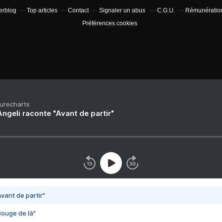
verblog
Top articles
Contact
Signaler un abus
C.G.U.
Rémunération 
Préférences cookies
Purecharts
ngeli raconte "Avant de partir"
vant de partir"
Bouge de là"