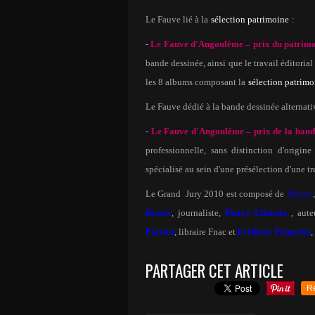
Le Fauve lié à la
sélection patrimoine
:
-
Le Fauve d'Angoulême – prix du patrim
bande dessinée, ainsi que le travail éditorial
les 8 albums composant la
sélection patrimo
Le Fauve dédié à la bande dessinée alternati
-
Le Fauve d'Angoulême – prix de la bande
professionnelle, sans distinction d'origin
spécialisé au sein d'une présélection d'une t
Le Grand
Jury 2010 est composé de
Blutch
Bessec
, journaliste,
Pierre Christin
, aute
Parisot
, libraire Fnac et
Frédéric Poincelet
,
PARTAGER CET ARTICLE
R