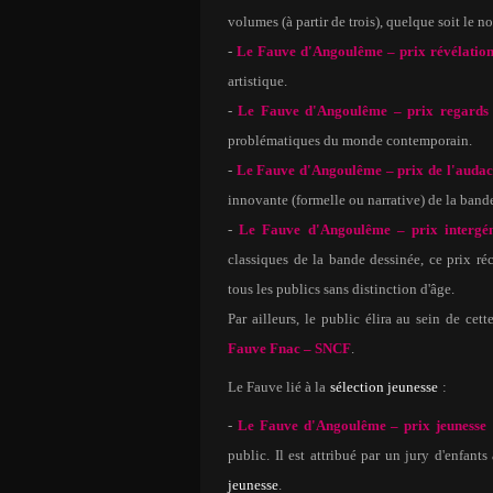
volumes (à partir de trois), quelque soit le n
-
Le Fauve d'Angoulême – prix révélatio
artistique.
-
Le Fauve d'Angoulême – prix regards
problématiques du monde contemporain.
-
Le Fauve d'Angoulême – prix de l'audac
innovante (formelle ou narrative) de la band
-
Le Fauve d'Angoulême – prix intergén
classiques de la bande dessinée, ce prix ré
tous les publics sans distinction d'âge.
Par ailleurs, le public élira au sein de cett
Fauve Fnac – SNCF
.
Le Fauve lié à la
sélection jeunesse
:
-
Le Fauve d'Angoulême – prix jeunesse
public. Il est attribué par un jury d'enfant
jeunesse
.