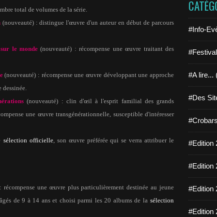
CATÉG
ombre total de volumes de la série.
n
(nouveauté) : distingue l'œuvre d'un auteur en début de parcours
#Info-Ev
 sur le monde
(nouveauté) : récompense une œuvre traitant des
#Festiva
#A lire...
e
(nouveauté) : récompense une œuvre développant une approche
e dessinée.
#Des Sit
érations
(nouveauté) : clin d'œil à l'esprit familial des grands
compense une œuvre transgénérationnelle, susceptible d'intéresser
#Crobars
e
sélection officielle
, son œuvre préférée qui se verra attribuer le
#Edition 
#Edition 
: récompense une œuvre plus particulièrement destinée au jeune
#Edition 
s âgés de 9 à 14 ans et choisi parmi les 20 albums de la
sélection
#Edition 