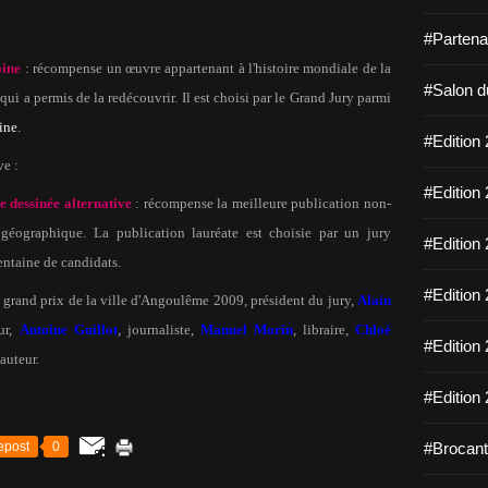
#Partena
oine
: récompense un œuvre appartenant à l'histoire mondiale de la
#Salon d
 qui a permis de la redécouvrir. Il est choisi par le Grand Jury parmi
ine
.
#Edition 
ve :
#Edition 
 dessinée alternative
: récompense la meilleure publication non-
e géographique. La publication lauréate est choisie par un jury
#Edition 
rentaine de candidats.
#Edition 
, grand prix de la ville d'Angoulême 2009, président du jury,
Alain
ur,
Antoine Guillot
, journaliste,
Manuel Morin
, libraire,
Chloé
#Edition 
 auteur.
#Edition 
epost
0
#Brocant