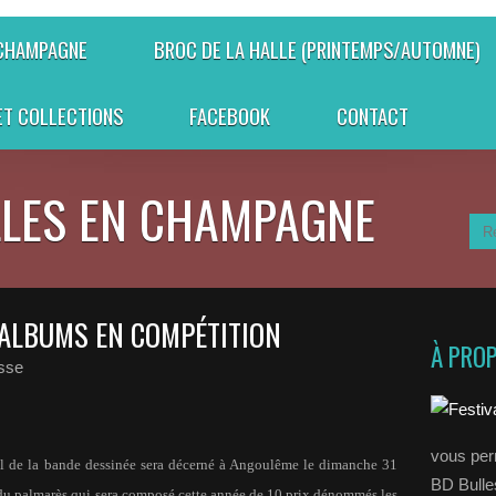
 CHAMPAGNE
BROC DE LA HALLE (PRINTEMPS/AUTOMNE)
ET COLLECTIONS
FACEBOOK
CONTACT
LLES EN CHAMPAGNE
 ALBUMS EN COMPÉTITION
À PRO
sse
vous perm
onal de la bande dessinée sera décerné à Angoulême le dimanche 31
BD Bull
t du palmarès qui sera composé cette année de 10 prix dénommés les