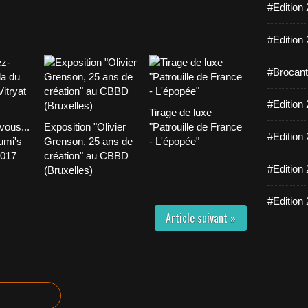
#Edition 
#Edition 
#Brocante
#Edition 
Tirage de luxe
ous...
Exposition "Olivier
"Patrouille de France
#Edition 
umi's
Grenson, 25 ans de
- L'épopée"
2017
création" au CBBD
#Edition 
(Bruxelles)
#Edition 
Article suivant »