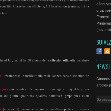
découvrir
nt liés à la sélection officielle, 1 à la sélection jeunesse, 1 à la
organisée
native.
François
Printemp
(novemb
SUIVE
Grand Jury parmi les 58 albums de la
sélection officielle
parrainée
NEWSL
m
: récompense le meilleur album de l'année, sans distinction de
Abonnez-
articles 
u jury
(nouveauté) : récompense un ouvrage sur lequel le jury a
tion du public, pour ses qualités narratives, graphiques et/ou
Email
ie
(nouveauté) : récompense une œuvre développée sur plusieurs