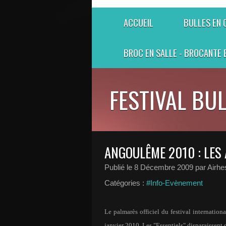
ACCUEIL
BULLES EN
BROC EN SALLE - BROCANTE 
FESTIVAL BU
ANGOULÊME 2010 : LES
Publié le
8 Décembre 2009
par Airhe
Catégories :
#Info-Evènement
Le palmarès officiel du festival internati
janvier 2010. Les "Essentiels" disparaissen