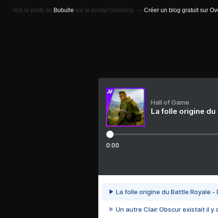
Voir le profil de
Bubulle
sur le portail Overblog
Créer un blog gratuit sur O
Hall of Game
La folle origine du
0:00
La folle origine du Battle Royale -
Un autre Clair Obscur existait il y