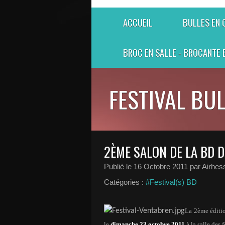
ACCUEIL
BULLES EN
BROC EN SALLE - BROCANTE 
FESTIVAL BU
2ÈME SALON DE LA BD D
Publié le
16 Octobre 2011
par Airhes
Catégories :
#Festival(s) BD
La 2ème éditi
le
dimanche 23 octobre 2011
à la salle des 