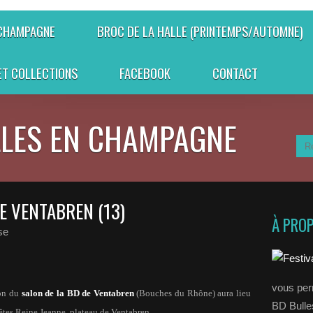
 CHAMPAGNE
BROC DE LA HALLE (PRINTEMPS/AUTOMNE)
ET COLLECTIONS
FACEBOOK
CONTACT
LLES EN CHAMPAGNE
E VENTABREN (13)
À PRO
se
vous perm
on du
salon de la BD de Ventabren
(Bouches du Rhône) aura lieu
BD Bull
fêtes Reine Jeanne, plateau de Ventabren.