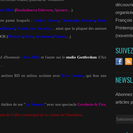
découvrir
is Alliel
(
Kookaburra Universe
,
Spynest
…).
organisée
François
ents parmi lesquels :
Audrey Alwett
,
Christophe Arleston
,
Jean-
Printemp
a Mandel
,
Jean-Louis Mourier
… ainsi que la plupart des auteurs
(novemb
OOK (
Melanÿn
,
Bory
,
Sarmiento
,
Kmixe
…).
SUIVE
ité d'honneur
Chris Alliel
et l'autre sur le
studio Gottferdum
d'Aix
…
s ateliers BD en milieu scolaire avec
Eric Cartier
, qui fera une
NEWSL
Abonnez-
articles 
théâtre de rue "
La Rumeur
" avec son spectacle
Gershwin & Fire
.
 site de l'office municipal de la culture de Ventabren
.
Email