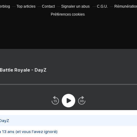
verblog
Top articles
Contact
Signaler un abus
C.G.U.
Rémunération 
Préférences cookies
 Battle Royale - DayZ
 DayZ
 a 13 ans (et vous l'avez ignoré)