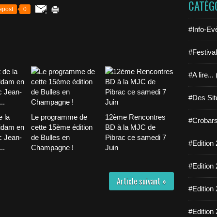
CATÉG
epost
0
#Info-Ev
#Festiva
#A lire...
#Des Sit
 la
Le programme de
12ème Rencontres
#Crobars
idam en
cette 15ème édition
BD à la MJC de
c Jean-
de Bulles en
Pibrac ce samedi 7
#Edition 
..
Champagne !
Juin
#Edition 
Article suivant »
#Edition 
#Edition 