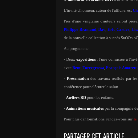
L'invité d'honneur, auteur de l'affiche, est
Chr
Près d'une vingtaine d'auteurs seront prés
Philippe Bramanti
,
Dav
,
Eric Cartier
,
Lis
de la nouvelle collection à succès SnOOp b
Au programme :
- Deux
expositions
: l'une consacrée à l'inv
avec
Remi Torregrossa
,
François Amoretti
-
Présentation
des travaux réalisés par le
conférence pour clôturer le salon.
-
Ateliers BD
pour les enfants.
-
Animations musicales
par la compagnie de 
Pour plus d'informations, rendez-vous sur
le
PARTAGER CET ARTICLE