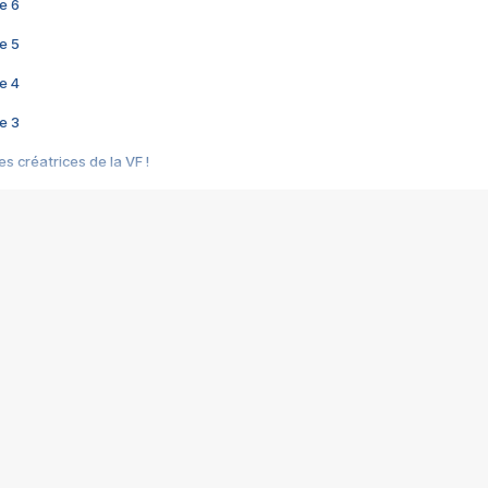
e 6
e 5
e 4
e 3
s créatrices de la VF !
e 2
e 1
e Mektoub My Love arrive enfin ! Rencontre avec Shaïn Boumedine et Sal
i : après Toni en famille
elle réalise le bouleversant Dites lui que je l'aime
ais ! Rencontre autour de Vie privée de Rebecca Zlotowski
 de Marguerite, Grave... Rencontre avec Ella Rumpf
 Les Rêveurs, un film intime sur la santé mentale