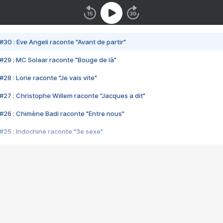
#30 : Eve Angeli raconte "Avant de partir"
#29 : MC Solaar raconte "Bouge de là"
28 : Lorie raconte "Je vais vite"
#27 : Christophe Willem raconte "Jacques a dit"
#26 : Chimène Badi raconte "Entre nous"
#25 : Indochine raconte "3e sexe"
#24 : Zaho raconte "C'est chelou"
#23 : Patrick Bruel raconte "Au café des délices"
#22 : Kyo raconte "Le chemin"
#21 : Nolwenn Leroy raconte "Cassé"
#20 : Patrick Hernandez raconte "Born to be alive"