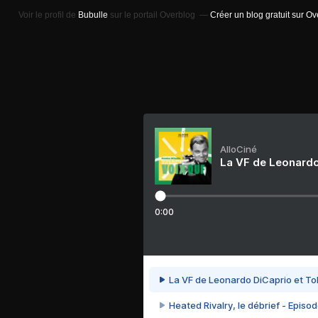
Voir le profil de
Bubulle
sur le portail Overblog
Créer un blog gratuit sur O
AlloCiné
La VF de Leonardo
0:00
La VF de Leonardo DiCaprio et To
Heated Rivalry, le débrief - Episod