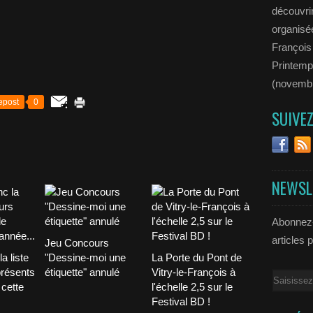
découvrir
organisée
François
Printemp
(novemb
epost
0
SUIVE
NEWSL
Abonnez-
articles 
Jeu Concours
a liste
"Dessine-moi une
La Porte du Pont de
présents
étiquette" annulé
Vitry-le-François à
Email
 cette
l'échelle 2,5 sur le
Festival BD !