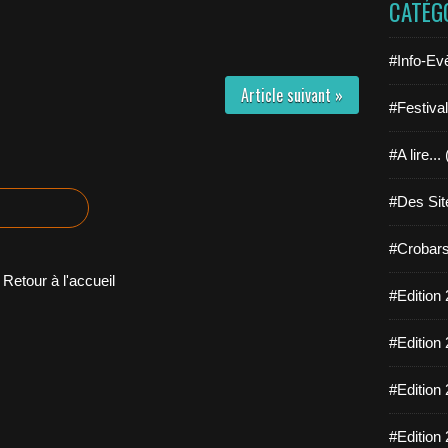
CATÉG
#Info-Ev
Article suivant »
#Festiva
#A lire...
#Des Sit
#Crobars
Retour à l'accueil
#Edition 
#Edition 
#Edition 
#Edition 