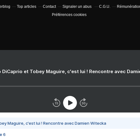
verblog
Top articles
Contact
Signaler un abus
C.G.U.
Rémunération 
Préférences cookies
 DiCaprio et Tobey Maguire, c'est lui ! Rencontre avec Dam
bey Maguire, c'est lui ! Rencontre avec Damien Witecka
e 6